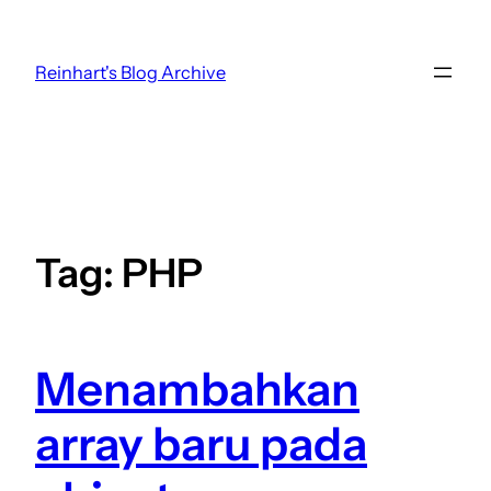
Skip
to
Reinhart's Blog Archive
content
Tag:
PHP
Menambahkan
array baru pada